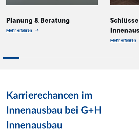
Schlüsselfertiger
Akus
Innenausbau
Mehr er
Mehr erfahren
Karrierechancen im
Innenausbau bei G+H
Innenausbau